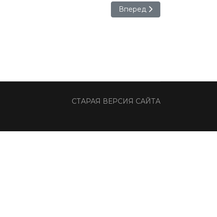
Следующий: Гала-концерт Д
Вперед
СТАРАЯ ВЕРСИЯ САЙТА