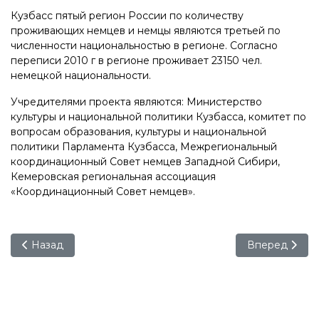
Кузбасс пятый регион России по количеству
проживающих немцев и немцы являются третьей по
численности национальностью в регионе. Согласно
переписи 2010 г в регионе проживает 23150 чел.
немецкой национальности.
Учредителями проекта являются: Министерство
культуры и национальной политики Кузбасса, комитет по
вопросам образования, культуры и национальной
политики Парламента Кузбасса, Межрегиональный
координационный Совет немцев Западной Сибири,
Кемеровская региональная ассоциация
«Координационный Совет немцев».
Предыдущий: Дни культуры российских немцев в Кузбас
Следующий: Д
Назад
Вперед